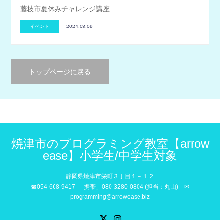
藤枝市夏休みチャレンジ講座
イベント
2024.08.09
トップページに戻る
焼津市のプログラミング教室【arrow
ease】小学生/中学生対象
静岡県焼津市栄町３丁目１－１２
☎054-668-9417 ｢携帯」080-3280-0804 (担当：丸山) ✉
programming@arrowease.biz
X
Instagram