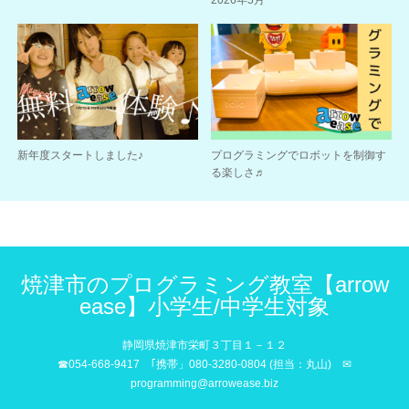
新年度スタートしました♪
プログラミングでロボットを制御す
る楽しさ♬
焼津市のプログラミング教室【arrow
ease】小学生/中学生対象
静岡県焼津市栄町３丁目１－１２
☎054-668-9417 ｢携帯」080-3280-0804 (担当：丸山) ✉
programming@arrowease.biz